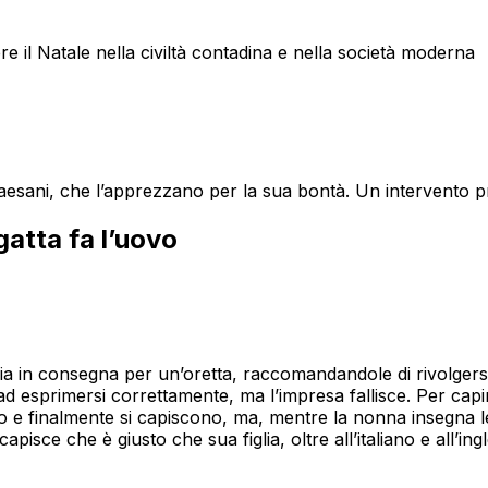
e il Natale nella civiltà contadina e nella società moderna
aesani, che l’apprezzano per la sua bontà. Un intervento pr
gatta fa l’uovo
ia in consegna per un’oretta, raccomandandole di rivolgersi 
ad esprimersi correttamente, ma l’impresa fallisce. Per cap
to e finalmente si capiscono, ma, mentre la nonna insegna le
pisce che è giusto che sua figlia, oltre all’italiano e all’ing