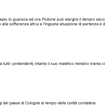
epio lo guarisce ed ora Plutone può elargire il denaro seco
la sofferenza altrui e l’ingiusta situazione di partenza è de
 tutti i pretendenti; intanto il suo malefico ministro trama co
gi del paese di Cologne al tempo della civiltà contadina